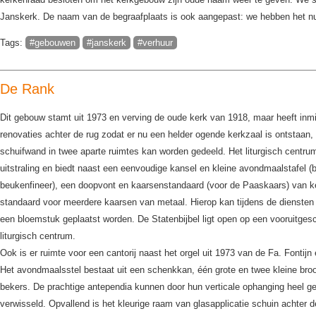
Janskerk. De naam van de begraafplaats is ook aangepast: we hebben het nu
Tags:
#gebouwen
#janskerk
#verhuur
De Rank
Dit gebouw stamt uit 1973 en verving de oude kerk van 1918, maar heeft inmi
renovaties achter de rug zodat er nu een helder ogende kerkzaal is ontstaan,
schuifwand in twee aparte ruimtes kan worden gedeeld. Het liturgisch centr
uitstraling en biedt naast een eenvoudige kansel en kleine avondmaalstafel
beukenfineer), een doopvont en kaarsenstandaard (voor de Paaskaars) van k
standaard voor meerdere kaarsen van metaal. Hierop kan tijdens de dienste
een bloemstuk geplaatst worden. De Statenbijbel ligt open op een vooruitges
liturgisch centrum.
Ook is er ruimte voor een cantorij naast het orgel uit 1973 van de Fa. Fontijn
Het avondmaalsstel bestaat uit een schenkkan, één grote en twee kleine bro
bekers. De prachtige antependia kunnen door hun verticale ophanging heel g
verwisseld. Opvallend is het kleurige raam van glasapplicatie schuin achter 