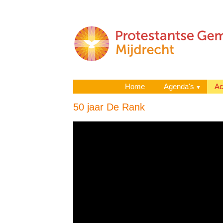
Home
Agenda's
Ac
50 jaar De Rank