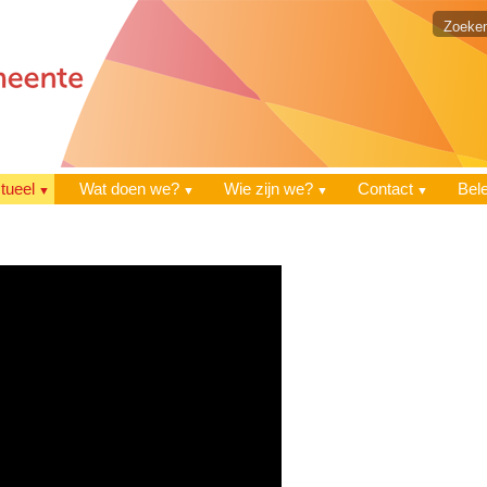
tueel
Wat doen we?
Wie zijn we?
Contact
Bel